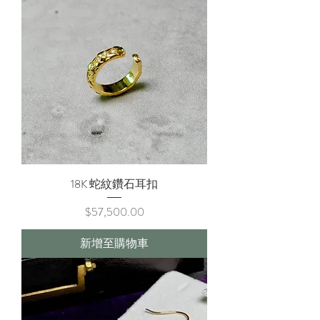
18K 蛇紋鑽石耳扣
價格
$57,500.00
新增至購物車