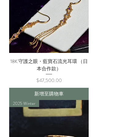
18K 守護之眼・藍寶石流光耳環 （日
本合作款）
價格
$47,500.00
新增至購物車
2025 Winter