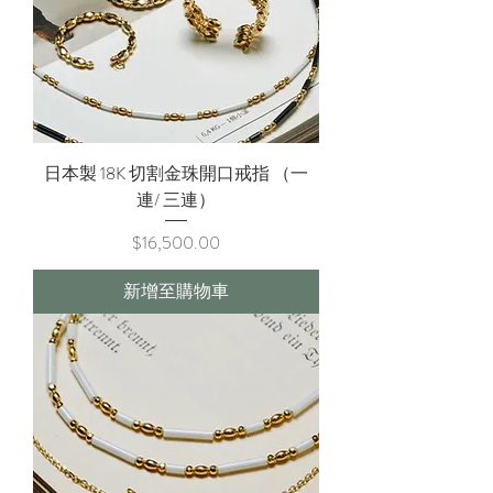
日本製 18K 切割金珠開口戒指 （一
連/ 三連）
價格
$16,500.00
新增至購物車