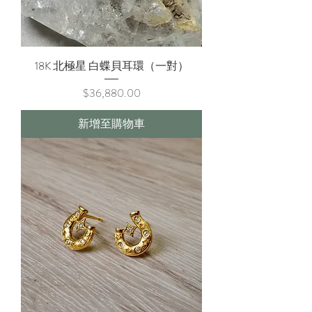
18K 北極星 白蝶貝耳環（一對）
價格
$36,880.00
新增至購物車