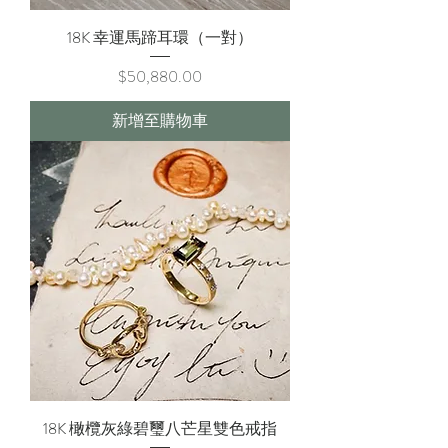
18K 幸運馬蹄耳環（一對）
價格
$50,880.00
新增至購物車
18K 橄欖灰綠碧璽八芒星雙色戒指