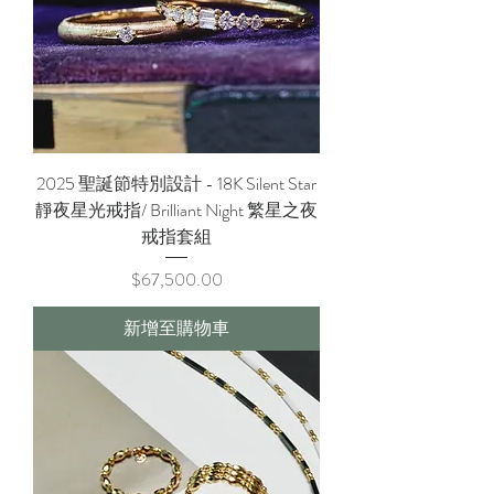
2025 聖誕節特別設計 - 18K Silent Star
靜夜星光戒指/ Brilliant Night 繁星之夜
戒指套組
價格
$67,500.00
新增至購物車