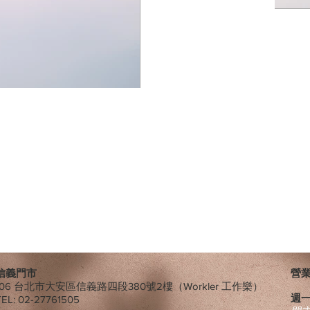
信義門市
營業時
106 台北市大安區信義路四段380號2樓（Workler 工作樂）
週
TEL: 02-27761505