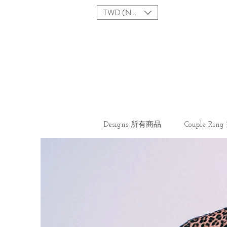
TWD (NT$)
Designs 所有商品
Couple Ri