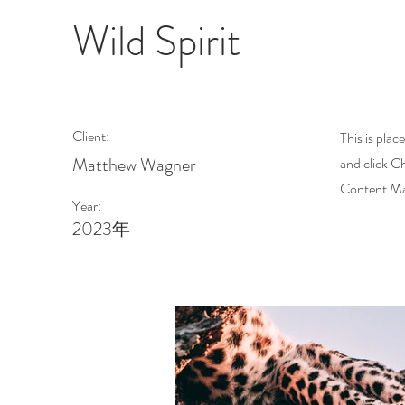
Wild Spirit
Client:
This is plac
Matthew Wagner
and click C
Content Man
Year:
2023年