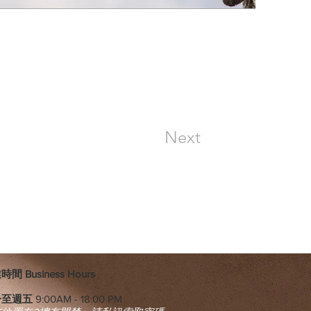
Next
間 Business Hours
一至週五
9:00AM - 18:00 PM