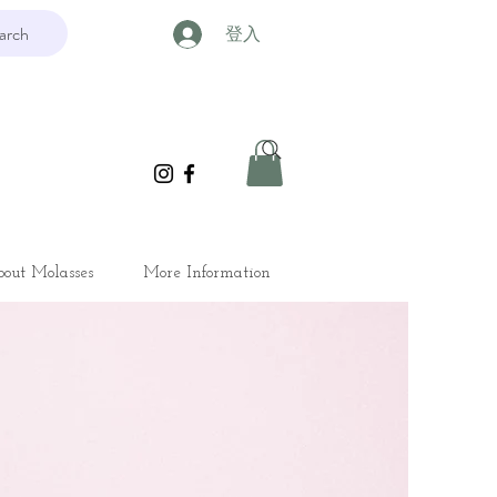
arch
登入
out Molasses
More Information