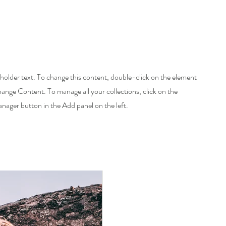
eholder text. To change this content, double-click on the element
hange Content. To manage all your collections, click on the
ager button in the Add panel on the left.