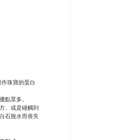
製作珠寶的蛋白
優點眾多。
方、或是碰觸到
白石脫水而喪失