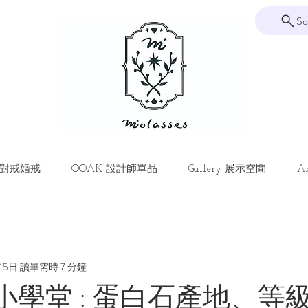
Se
ng 對戒婚戒
OOAK 設計師單品
Gallery 展示空間
Ab
15日
讀畢需時 7 分鐘
ses 小學堂 : 蛋白石產地、