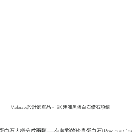
Molasses設計師單品 - 18K 澳洲黑蛋白石鑽石項鍊
石大概分成兩類──有遊彩的珍貴蛋白石(Precious Op