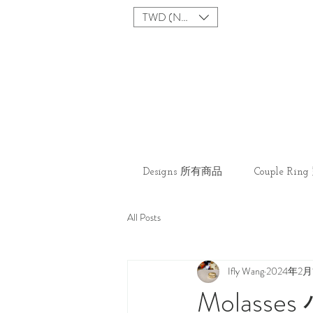
TWD (NT$)
Designs 所有商品
Couple Ri
All Posts
Ifly Wang
2024年2月
Molas