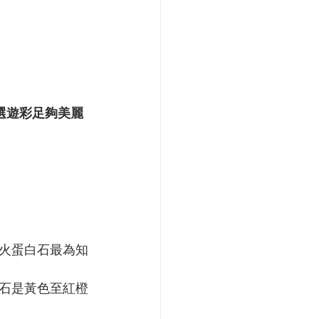
挑選遊彩足夠美麗
火蛋白石最為知
石是黃色至紅橙