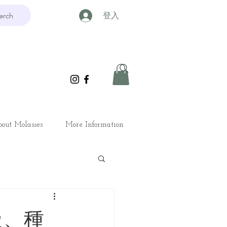
arch
登入
out Molasses
More Information
等級、種