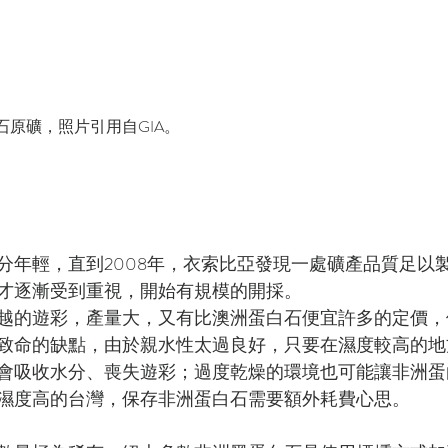
原礦，照片引用自GIA。
分年輕，直到2008年，衣索比亞發現一處礦產品質足以
才逐漸受到重視，開始有規模的開採。
越的遊彩，產量大，又有比澳洲蛋白石便宜許多的定價，
致命的缺點，由於親水性太過良好，只要在濕度較高的地
會吸收水分、喪失遊彩；過度乾燥的環境也可能讓非洲蛋
濕度高的台灣，保存非洲蛋白石需要額外耗費心思。