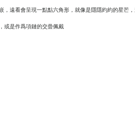
嵌，遠看會呈現一點點六角形，就像是隱隱約約的星芒，
，或是作爲項鏈的交曡佩戴