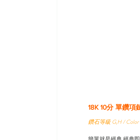
18K 10分 單鑽項鏈 
鑽石等級 G,H / Color 
簡單就是經典 經典