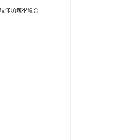
這條項鏈很適合