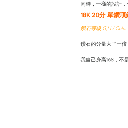
同時，一樣的設計，
18K 20分 單鑽項鏈
鑽石等級 G,H / Color 
鑽石的分量大了一倍
我自己身高168，