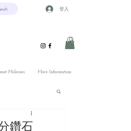
arch
登入
out Molasses
More Information
24分鑽石