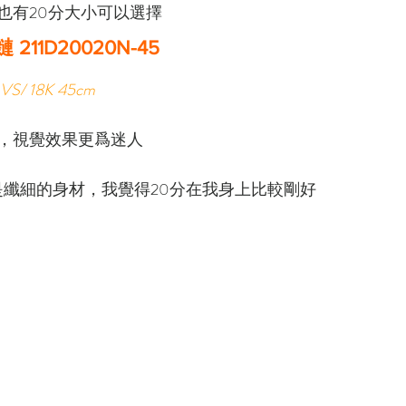
也有20分大小可以選擇
 211D20020N-45
VS/ 18K 45cm
，視覺效果更爲迷人
不是纖細的身材，我覺得20分在我身上比較剛好