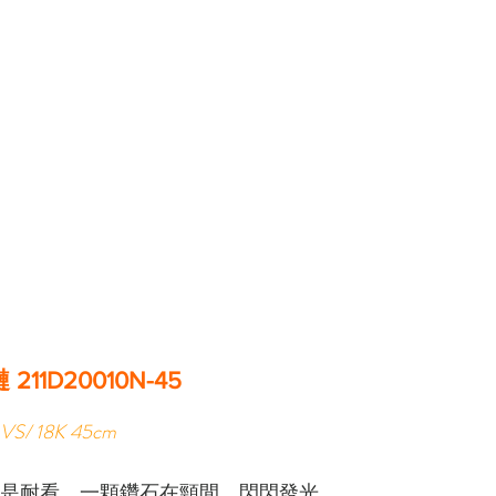
211D20010N-45
VS/ 18K 45cm
即是耐看，一顆鑽石在頸間，閃閃發光