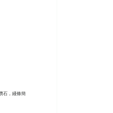
鑽石，綫條簡