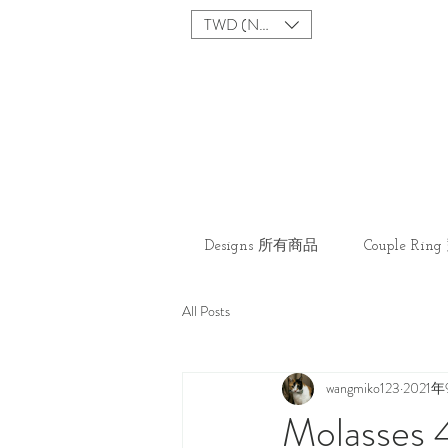
TWD (NT$)
Designs 所有商品
Couple Ri
All Posts
wangmiko123
2021
Molasse