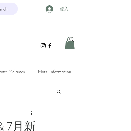
arch
登入
out Molasses
More Information
慶 & 7月新