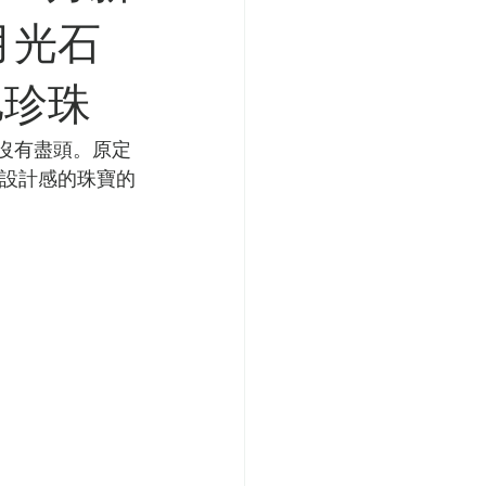
 月光石
客旭珍珠
舊沒有盡頭。原定
K設計感的珠寶的