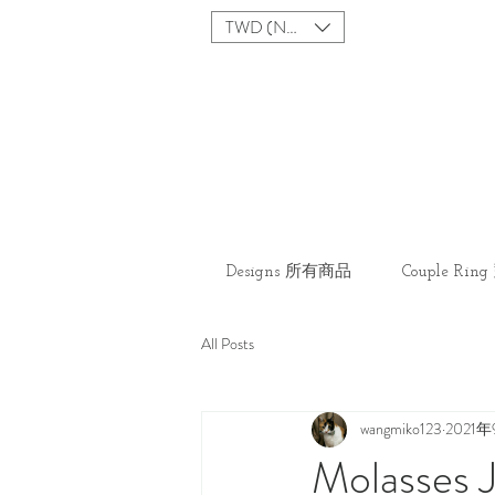
TWD (NT$)
Designs 所有商品
Couple Ri
All Posts
wangmiko123
2021
Molasses