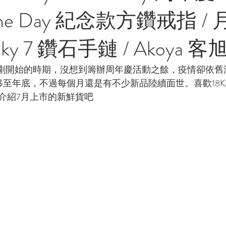
e the Day 紀念款方鑽戒指 /
cky 7 鑽石手鏈 / Akoya 
生於疫情剛開始的時期，沒想到籌辦周年慶活動之餘，疫情卻依
移至年底，不過每個月還是有不少新品陸續面世。喜歡18
介紹7月上市的新鮮貨吧