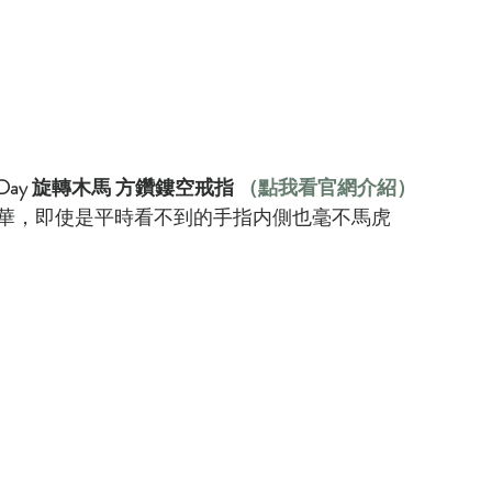
he Day 旋轉木馬 方鑽鏤空戒指
 （點我看官網介紹）
華，即使是平時看不到的手指内側也毫不馬虎