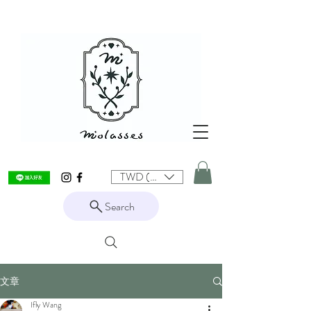
TWD (NT$)
Search
文章
Ifly Wang