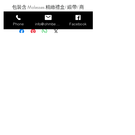
包裝含 Molasses 精緻禮盒/ 緞帶/ 商
品購買保證書/ 保養須知/ 提袋
Phone
info@ohmbeads.com.tw
Facebook
信義門市
106 台北市大安區信義路四段380號2
樓（Workler 工作樂）
TEL:
02-27761505
小倉庫特別展覽
106 台北市大安區文昌街140號1樓
香港網路旗艦店
https://www.hktvmall.com/hktv/en/main
/Molasses/s/U0212001