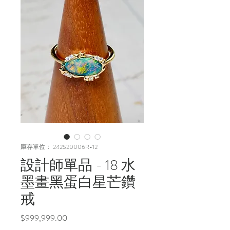
庫存單位： 242S20006R-12
設計師單品 - 18 水
墨畫黑蛋白星芒鑽
戒
價
$999,999.00
格