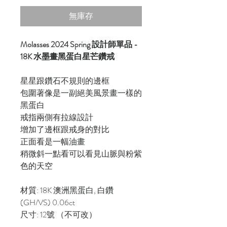
無庫存
Molasses 2024 Spring 設計師單品 -
18K 水墨畫黑蛋白星芒鑽戒
星星跟鑽石不規則的邊框
包圍著像是一副絕美風景畫一樣的
黑蛋白
戒指兩側有拉線設計
增加了邊框跟戒身的對比
正面看是一幅油畫
稍微斜一點看可以看見山脈與粉紫
色的天空
材質: 18K 澳洲黑蛋白, 白鑽
(GH/VS) 0.06ct
尺寸: 12號 （不可改）