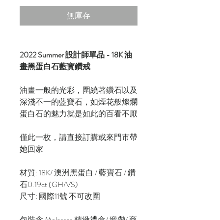
無庫存
2022 Summer 設計師單品 - 18K 油
畫黑蛋白石藍寳鑽戒
油畫一般的光彩，圍繞著鑽石以及
深淺不一的藍寶石，如煙花般燦爛
蛋白石的魅力就是如此的百看不厭
僅此一枚，請直接訂購或來門市帶
她回家
材質: 18K/ 澳洲黑蛋白 / 藍寶石 / 鑽
石0.19ct (GH/VS)
尺寸: 國際11號 不可改圍
包裝含 Molasses 精緻禮盒/ 緞帶/ 商