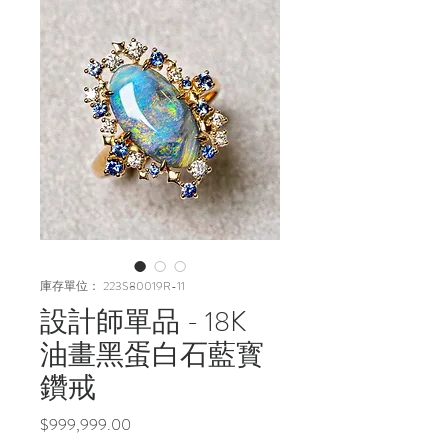
庫存單位： 223S80019R-11
設計師單品 - 18K
油畫黑蛋白石藍寳
鑽戒
價
$999,999.00
格