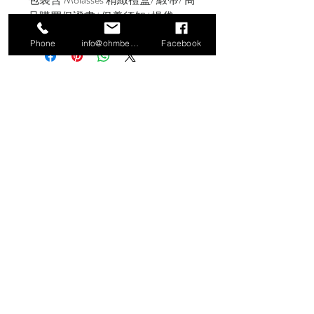
品購買保證書/ 保養須知/ 提袋
Phone
info@ohmbeads.com.tw
Facebook
信義門市
106 台北市大安區信義路四段380號2
樓（Workler 工作樂）
TEL:
02-27761505
小倉庫特別展覽
106 台北市大安區文昌街140號1樓
香港網路旗艦店
https://www.hktvmall.com/hktv/en/main
/Molasses/s/U0212001
營業時間 Business Hours