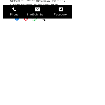
品購買保證書/ 保養須知/ 提袋
Phone
info@ohmbeads.com.tw
Facebook
信義門市
106 台北市大安區信義路四段380號2
樓（Workler 工作樂）
TEL:
02-27761505
小倉庫特別展覽
106 台北市大安區文昌街140號1樓
香港網路旗艦店
https://www.hktvmall.com/hktv/en/main
/Molasses/s/U0212001
營業時間 Business Hours