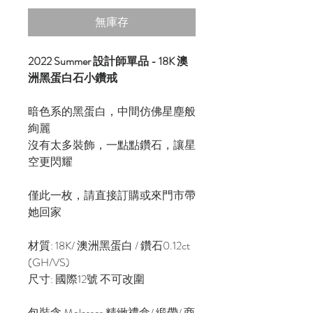
無庫存
2022 Summer 設計師單品 - 18K 澳
洲黑蛋白石小鑽戒
暗色系的黑蛋白，中間仿佛星塵般
絢麗
沒有太多裝飾，一點點鑽石，讓星
空更閃耀
僅此一枚，請直接訂購或來門市帶
她回家
材質: 18K/ 澳洲黑蛋白 / 鑽石0.12ct
(GH/VS)
尺寸: 國際12號 不可改圍
包裝含 Molasses 精緻禮盒/ 緞帶/ 商