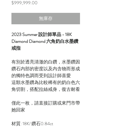
價
$999,999.00
格
無庫存
2023 Summer 設計師單品 - 18K
Diamond Diamond 六角奶白水墨鑽
戒指
有別於透亮清澈的白鑽，水墨鑽因
鑽石内部的密度以及内含物而形成
的獨特色調而受到設計師喜愛
這顆水墨鑽為比較稀有的奶白色六
角切割，搭配拉絲戒身，復古耐看
僅此一枚，請直接訂購或來門市帶
她回家
材質: 18K/ 鑽石0.84ct