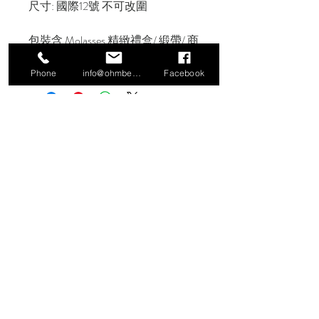
尺寸: 國際12號 不可改圍
包裝含 Molasses 精緻禮盒/ 緞帶/ 商
品購買保證書/ 保養須知/ 提袋
Phone
info@ohmbeads.com.tw
Facebook
信義門市
106 台北市大安區信義路四段380號2
樓（Workler 工作樂）
TEL:
02-27761505
小倉庫特別展覽
106 台北市大安區文昌街140號1樓
香港網路旗艦店
https://www.hktvmall.com/hktv/en/main
/Molasses/s/U0212001