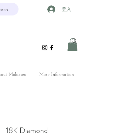
arch
登入
out Molasses
More Information
18K Diamond