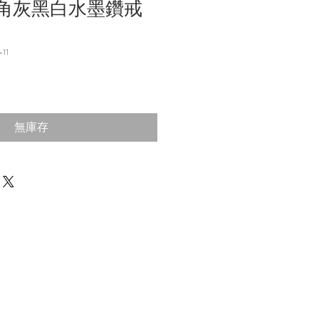
d 六角灰黑白水墨鑽戒
11
無庫存