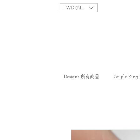
TWD (NT$)
Designs 所有商品
Couple Ri