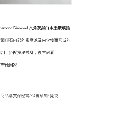
K Diamond Diamond 六角灰黑白水墨鑽戒指
鑽因鑽石内部的密度以及内含物而形成的
切割，搭配拉絲戒身，復古耐看
市帶她回家
緞帶/ 商品購買保證書/ 保養須知/ 提袋