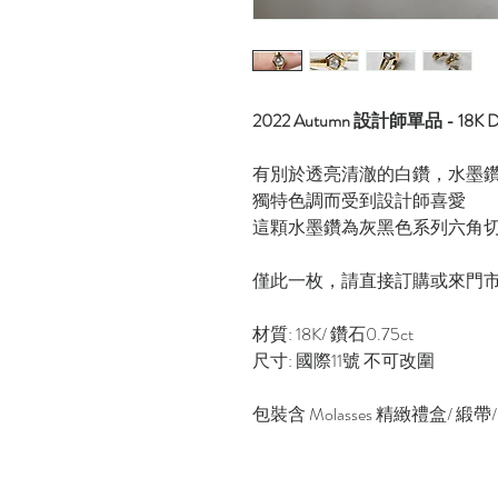
2022 Autumn 設計師單品 - 18
有別於透亮清澈的白鑽，水墨
獨特色調而受到設計師喜愛
這顆水墨鑽為灰黑色系列六角
僅此一枚，請直接訂購或來門
材質: 18K/ 鑽石0.75ct
尺寸: 國際11號 不可改圍
包裝含 Molasses 精緻禮盒/ 