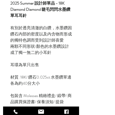
2025 Summer 設計師單品 - 18K
Diamond Diamond 睫毛閃閃水墨鑽
單耳耳針
有別於透亮清澈的白鑽，水墨鑽因
鑽石内部的密度以及内含物而形成
的獨特色調而受到設計師喜愛
兩顆不同形狀/顏色的水墨鑽設計
成了獨一無二的小耳針
耳環為單只出售
材質: 18K/ 鑽石0.025ct 水墨鑽單邊
各為約40分大小
包裝含 Molasses 精緻禮盒/ 緞帶/ 商
品購買保證書/ 保養須知/ 提袋