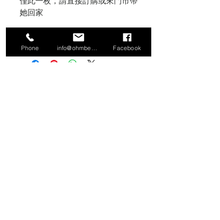
僅此一枚，請直接訂購或來門市帶
她回家
Phone
info@ohmbeads.com.tw
Facebook
信義門市
106 台北市大安區信義路四段380號2
樓（Workler 工作樂）
TEL:
02-27761505
小倉庫特別展覽
106 台北市大安區文昌街140號1樓
香港網路旗艦店
https://www.hktvmall.com/hktv/en/main
/Molasses/s/U0212001