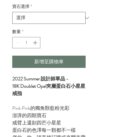
寶石選擇
*
數量
*
新增至購物車
2022 Summer 設計師單品 -
18K Doublet Opal夾層蛋白石小星星
戒指
Pink Pink的獨角獸藍粉光彩
澎湃的四顆寶石
戒臂上還刻四芒小星星
蛋白石的色澤每一顆都不一樣