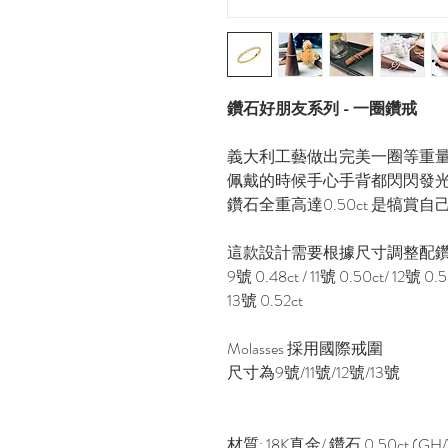
鑽石好朋友系列 - 一圈鑽戒
義大利工藝做出完美一圈等重
佩戴的時候手心手背都閃閃發
鑽石全重高達0.50ct 是犒賞
這款設計需要根據尺寸調整配
9號 0.48ct / 11號 0.50ct/ 12號 0.5
13號 0.52ct
Molasses 採用國際戒圍
尺寸為9號/11號/12號/13號
材質: 18K真金/ 鑽石 0.50ct (GH/