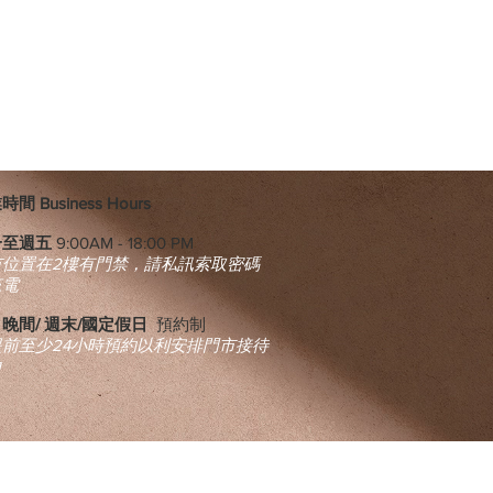
間 Business Hours
一至週五
9:00AM - 18:00 PM
市位置在2樓有門禁，請私訊索取密碼
來電
晚間/ 週末/國定假日
預約制
提前至少24小時預約以利安排門市接待
​