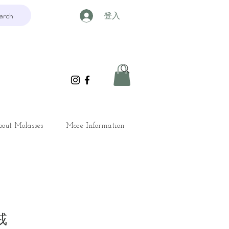
arch
登入
out Molasses
More Information
戒