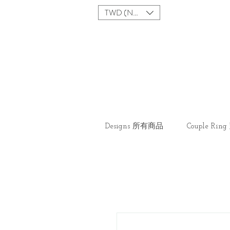
TWD (NT$)
Designs 所有商品
Couple Ri