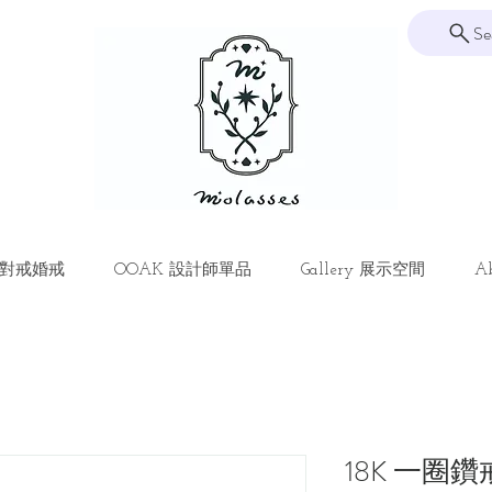
Se
ng 對戒婚戒
OOAK 設計師單品
Gallery 展示空間
Ab
18K 一圈鑽