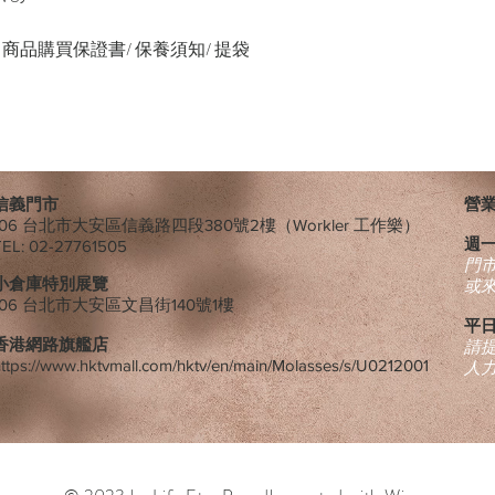
緞帶/ 商品購買保證書/ 保養須知/ 提袋
信義門市
營業時
106 台北市大安區信義路四段380號2樓（Workler 工作樂）
週
TEL: 02-27761505
​門
小倉庫特別展覽
或
106 台北市大安區文昌街140號1樓
平日
香港網路旗艦店
請
ttps://www.hktvmall.com/hktv/en/main/Molasses/s/U0212001
人力