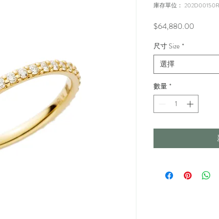
庫存單位： 202D00150
價
$64,880.00
格
尺寸 Size
*
選擇
數量
*