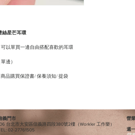
K 刺繡蕾絲星芒耳環
，可以單買一邊自由搭配喜歡的耳環
ct（單邊）
緞帶/ 商品購買保證書/ 保養須知/ 提袋
信義門市
營業時
106 台北市大安區信義路四段380號2樓（Workler 工作樂）
週
TEL: 02-27761505
​門