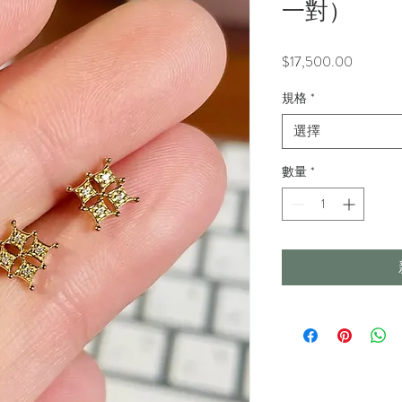
一對）
價
$17,500.00
格
規格
*
選擇
數量
*