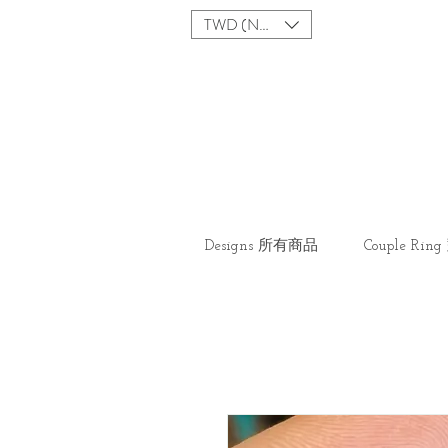
TWD (NT$)
Designs 所有商品
Couple Ri