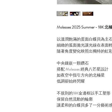
Molasses 2025 Summer -
以溫潤飽滿的蛋面白蝶貝為主
細緻的弧面拋光讓光線在表面
隨著角度變化映照出獨特的虹
中央鑲嵌一顆鑽石
搭配 Molasses 經典八芒星設計
如夜空中指引方向的北極星
低調卻始終閃耀
不規則的18K金邊框以手工塑形
保留自然流動的輪廓
讓柔和的白蝶貝多了一分藝術