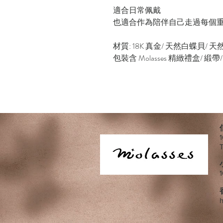
適合日常佩戴
也適合作為陪伴自己走過每個重
材質: 18K 真金/ 天然白蝶貝/ 天
包裝含 Molasses 精緻禮盒/ 
h