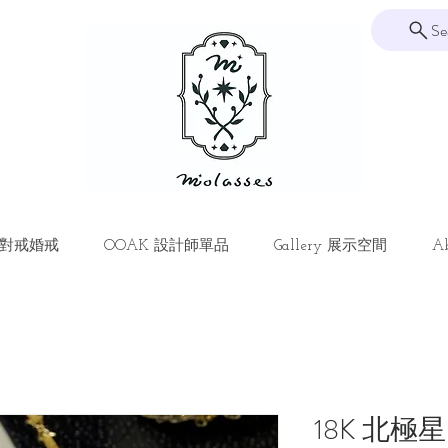
Se
ng 對戒婚戒
OOAK 設計師單品
Gallery 展示空間
Ab
18K 北極