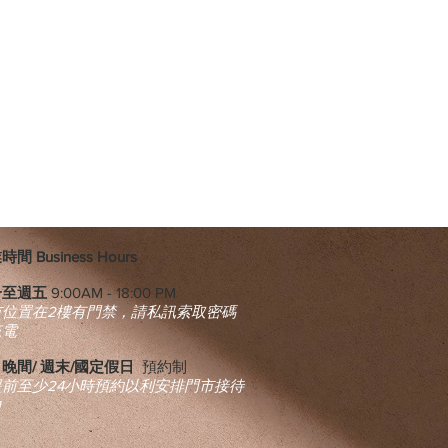
間 Business Hours
一至週五
9:00AM - 18:00 PM
市位置在2樓有門禁，請私訊索取密碼
來電
晚間/ 週末/國定假日
預約制
提前至少24小時預約以利安排門市接待
​