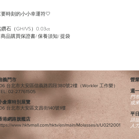
要時刻的小小幸運符🤍
然鑽石（GH/VS）0.03ct
緞帶/ 商品購買保證書/ 保養須知/ 提袋
信義門市
營業時
106 台北市大安區信義路四段380號2樓（Workler 工作樂）
週
TEL: 02-27761505
​門
小倉庫特別展覽
或
106 台北市大安區文昌街140號1樓
平日
香港網路旗艦店
請
ttps://www.hktvmall.com/hktv/en/main/Molasses/s/U0212001
人力