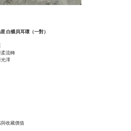
 18K 北極星 白蝶貝耳環（一對）
石
輕柔流轉
彩光澤
感與收藏價值