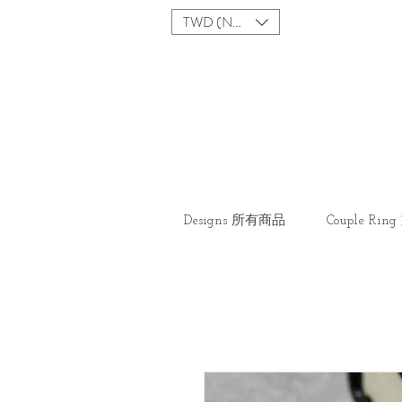
TWD (NT$)
Designs 所有商品
Couple Ri