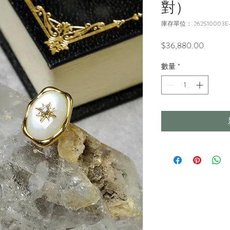
對）
庫存單位： 262S10003E
價
$36,880.00
格
數量
*