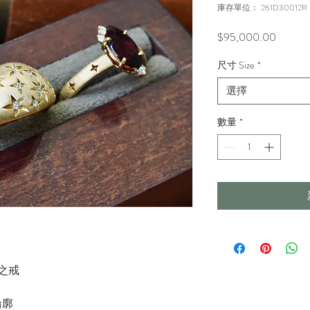
庫存單位： 261D30012R
價
$95,000.00
格
尺寸 Size
*
選擇
數量
*
星權之戒
輪廓