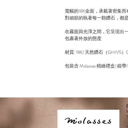
寬幅的18K金面，承載著密集
對細節的執著每一顆鑽石，都
在霧面與光澤之間，它呈現出
包裹著外放的態度
材質: 18K/ 天然鑽石（GH/VS）0.
包裝含 Molasses 精緻禮盒/ 