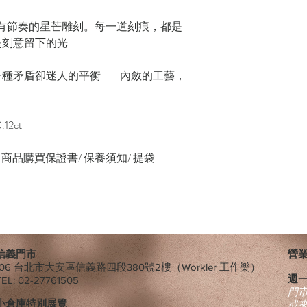
而有節奏的星芒雕刻。每一道刻痕，都是
是刻意留下的光
一種矛盾卻迷人的平衡——內斂的工藝，
12ct
緞帶/ 商品購買保證書/ 保養須知/ 提袋
信義門市
營業時
106 台北市大安區信義路四段380號2樓（Workler 工作樂）
週
TEL: 02-27761505
​門
小倉庫特別展覽
或