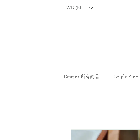
TWD (NT$)
Designs 所有商品
Couple Ri