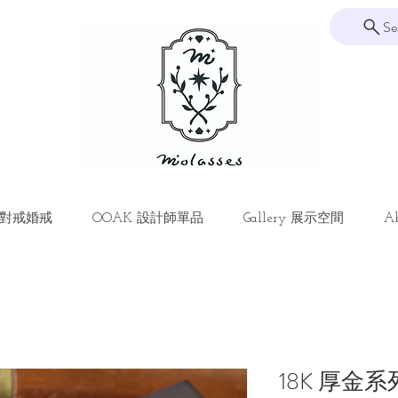
Se
ng 對戒婚戒
OOAK 設計師單品
Gallery 展示空間
Ab
18K 厚金系