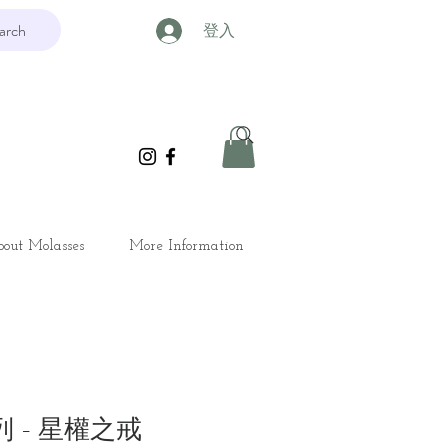
arch
登入
out Molasses
More Information
列 - 星權之戒