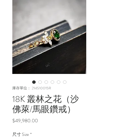
庫存單位： 214S10015R
18K 叢林之花（沙
佛萊/馬眼鑽戒）
價
$49,980.00
格
尺寸 Size
*