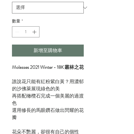
數量
*
新增至購物車
Molasses 2021 Winter - 18K 叢林之花
誰說花只能有紅粉紫白黃？用濃郁
的沙佛萊展現綠色的美
再搭配橄欖石完成一個美麗的過渡
色
選用修長的馬眼鑽石做出閃耀的花
瓣
花朵不艷麗，卻很有自己的個性