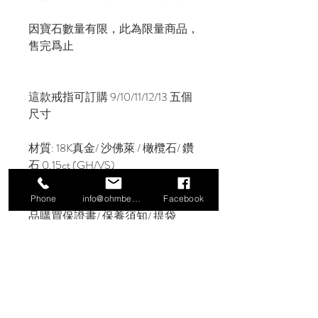
因寶石數量有限，此為限量商品，
售完爲止
這款戒指可訂購 9/10/11/12/13 五個
尺寸
材質: 18K真金/ 沙佛萊 / 橄欖石/ 鑽
石 0.15ct (GH/VS)
包裝含 Molasses 精緻禮盒/ 緞帶/ 商
Phone
info@ohmbeads.com.tw
Facebook
品購買保證書/ 保養須知/ 提袋