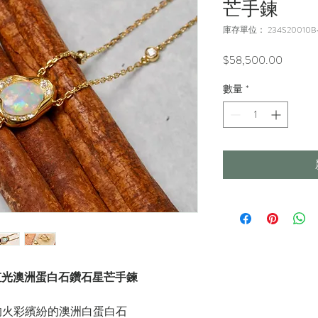
芒手鍊
庫存單位： 234S20010B-
價
$58,500.00
格
數量
*
- 18K 彩虹光澳洲蛋白石鑽石星芒手鍊
的火彩繽紛的澳洲白蛋白石