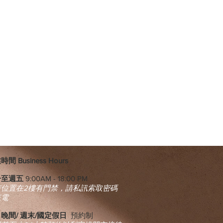
間 Business Hours
一至週五
9:00AM - 18:00 PM
市位置在2樓有門禁，請私訊索取密碼
來電
晚間/ 週末/國定假日
預約制