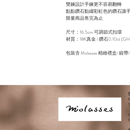
雙鍊設計手鍊更不容易翻轉
點點鑽石點綴彩虹色的鑽石讓
限量商品售完為止
尺寸：16.5cm 可調節式扣環
材質：18K真金 / 鑽石0.10ct (GH
包裝含 Molasses 精緻禮盒/ 