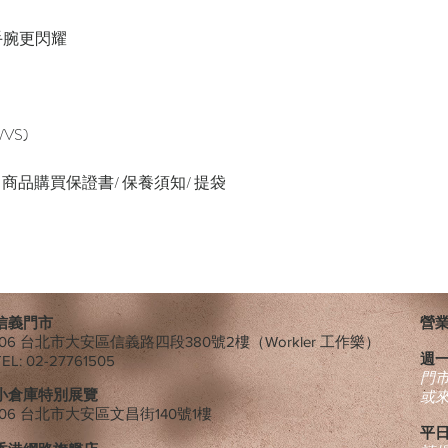
手腕更閃耀
/VS)
緞帶/ 商品購買保證書/ 保養須知/ 提袋
信義門市
營業時
106 台北市大安區信義路四段380號2樓（Workler 工作樂）
週
TEL: 02-27761505
​門
小倉庫特別展覽
或
106 台北市大安區文昌街140號1樓
平日