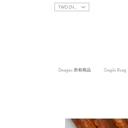
TWD (NT$)
Designs 所有商品
Couple Ri