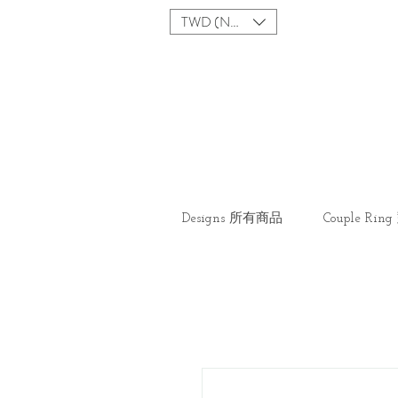
TWD (NT$)
Designs 所有商品
Couple Ri