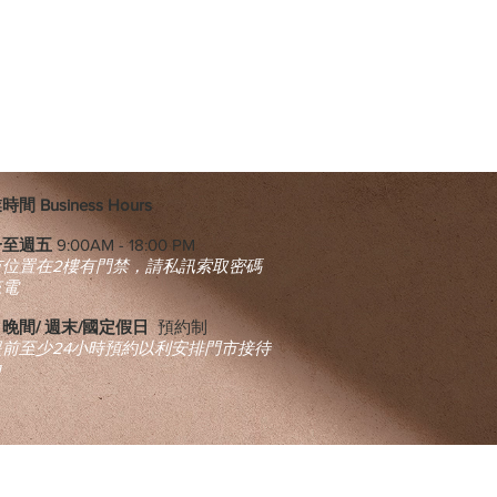
間 Business Hours
一至週五
9:00AM - 18:00 PM
市位置在2樓有門禁，請私訊索取密碼
來電
晚間/ 週末/國定假日
預約制
提前至少24小時預約以利安排門市接待
​