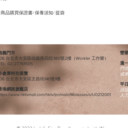
緞帶/ 商品購買保證書/ 保養須知/ 提袋
信義門市
營業時
106 台北市大安區信義路四段380號2樓（Workler 工作樂）
週
TEL: 02-27761505
​門
小倉庫特別展覽
或
106 台北市大安區文昌街140號1樓
平日
香港網路旗艦店
請
ttps://www.hktvmall.com/hktv/en/main/Molasses/s/U0212001
人力