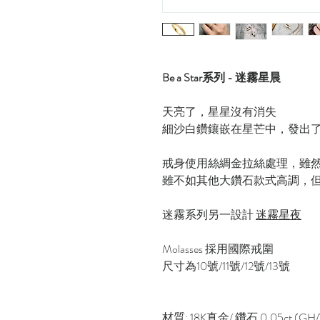
Be a Star系列 - 迷霧星晨
天亮了，星星沒有消失
細沙白鑽鑲嵌在星芒中，發出
戒身使用絲綢金拉絲處理，雖
雖不如其他大鑽石款式高調，
迷霧系列另一設計
迷霧星夜
Molasses 採用國際戒圍
尺寸為10號/11號/12號/13號
材質: 18K真金/ 鑽石 0.05ct (GH/