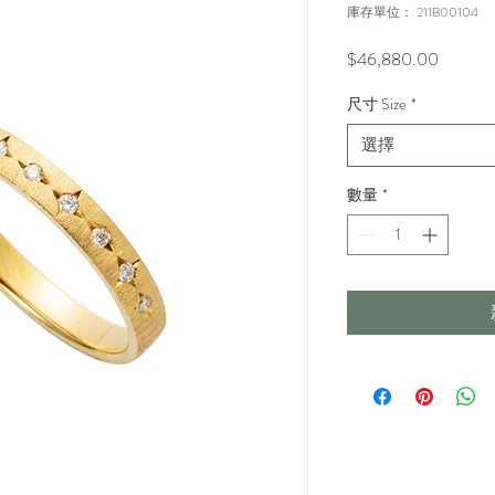
庫存單位： 211B00104
價
$46,880.00
格
尺寸 Size
*
選擇
數量
*