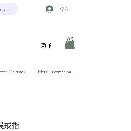
arch
登入
out Molasses
More Information
星晨戒指