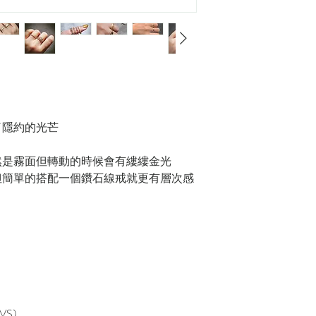
了隱約的光芒
然是霧面但轉動的時候會有縷縷金光
但簡單的搭配一個鑽石線戒就更有層次感
VS)