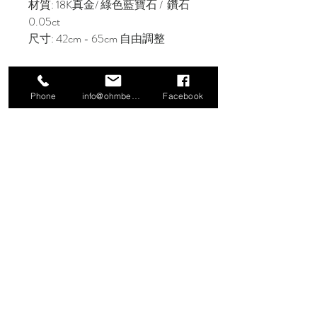
材質: 18K真金/ 綠色藍寶石 / 鑽石
0.05ct
尺寸: 42cm - 65cm 自由調整
包裝含 Molasses 精緻禮盒/ 緞帶/ 商
品購買保證書/ 保養須知/ 提袋
Phone
info@ohmbeads.com.tw
Facebook
信義門市
106 台北市大安區信義路四段380號2
樓（Workler 工作樂）
TEL:
02-27761505
小倉庫特別展覽
106 台北市大安區文昌街140號1樓