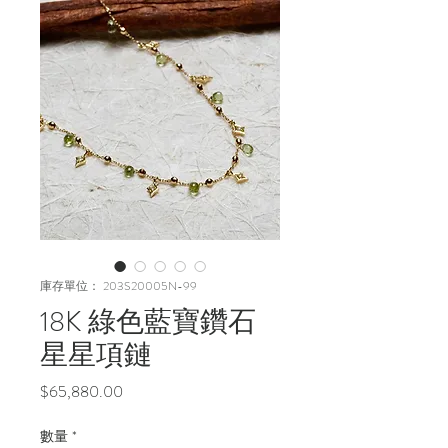
庫存單位： 203S20005N-99
18K 綠色藍寶鑽石
星星項鏈
價
$65,880.00
格
數量
*