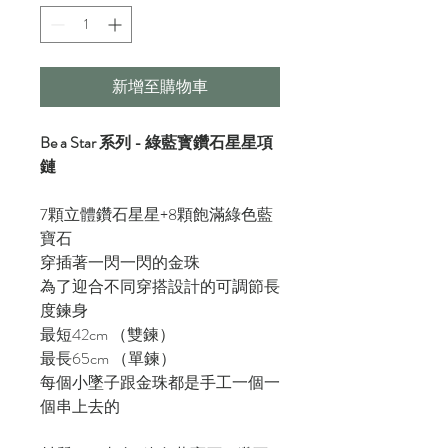
新增至購物車
Be a Star 系列 - 綠藍寳鑽石星星項
鏈
7顆立體鑽石星星+8顆飽滿綠色藍
寶石
穿插著一閃一閃的金珠
為了迎合不同穿搭設計的可調節長
度鍊身
最短42cm （雙鍊）
最長65cm （單鍊）
每個小墜子跟金珠都是手工一個一
個串上去的