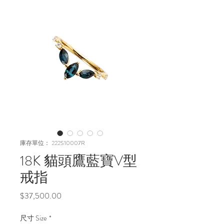
庫存單位： 222S10007R
18K 貓頭鷹藍寶V型
戒指
價
$37,500.00
格
尺寸 Size
*