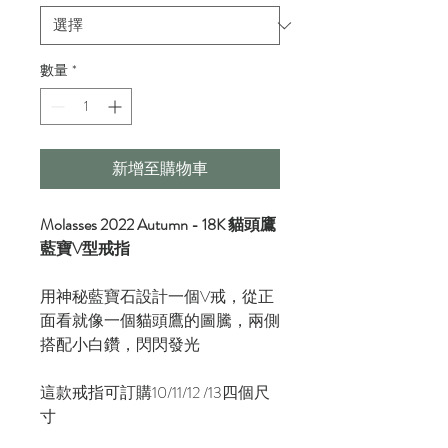
數量
*
新增至購物車
Molasses 2022 Autumn - 18K 貓頭鷹
藍寶V型戒指
用神秘藍寶石設計一個V戒，從正
面看就像一個貓頭鷹的圖騰，兩側
搭配小白鑽，閃閃發光
這款戒指可訂購10/11/12 /13四個尺
寸