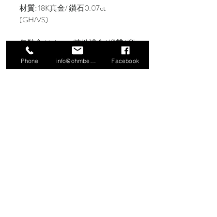
材質: 18K真金/ 鑽石0.07ct
(GH/VS)
包裝含 Molasses 精緻禮盒/ 緞帶/ 商
品購買保證書/ 保養須知/ 提袋
Phone
info@ohmbeads.com.tw
Facebook
信義門市
106 台北市大安區信義路四段380號2
樓（Workler 工作樂）
TEL:
02-27761505
小倉庫特別展覽
106 台北市大安區文昌街140號1樓
香港網路旗艦店