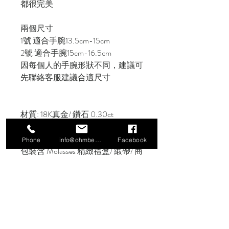
都很完美
兩個尺寸
1號 適合手腕13.5cm-15cm
2號 適合手腕15cm-16.5cm
因每個人的手腕形狀不同，建議可
先聯絡客服建議合適尺寸
材質: 18K真金/ 鑽石 0.30ct
(GH/VS)
Phone
info@ohmbeads.com.tw
Facebook
包裝含 Molasses 精緻禮盒/ 緞帶/ 商
品購買保證書/ 保養須知/ 提袋