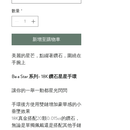
數量
*
新增至購物車
美麗的星芒，點綴著鑽石，圍繞在
手腕上
Be a Star 系列- 18K 鑽石星星手環
讓你的一舉一動都星光閃閃
手環後方使用雙鏈增加豪華感的小
垂墜效果
18K真金搭配20顆0.015ct的鑽石，
無論是單獨佩戴還是搭配其他手鏈