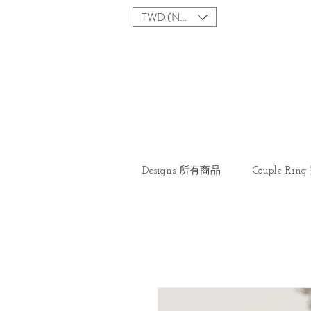
TWD (NT$)
Designs 所有商品
Couple Ri