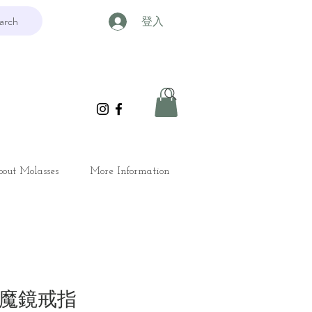
arch
登入
out Molasses
More Information
貝魔鏡戒指