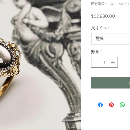
庫存單位： 241S10006R
價
$62,880.00
格
尺寸 Size
*
選擇
數量
*