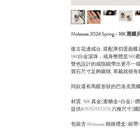
Molasses 2024 Spring - 18
復古花邊戒台, 搭配厚切蛋面蝶
18K白金滾珠，戒身整體是18K
雙色設計的戒指能帶出更不一
寶石尺寸足夠吸睛, 單戴就很有
同款還有馬眼形狀的巴洛克黑
材質: 18K 真金(蜜糖金+白金)/ 鑽
提供8/9/10/11/12/13 六種尺寸(
包裝含 Molasses 精緻禮盒/ 