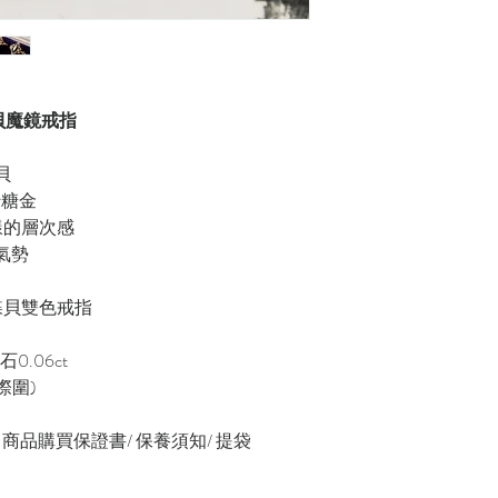
K 黑蝶貝魔鏡戒指
貝
蜜糖金
樣的層次感
氣勢
蝶貝雙色戒指
石0.06ct
國際圍)
緞帶/ 商品購買保證書/ 保養須知/ 提袋