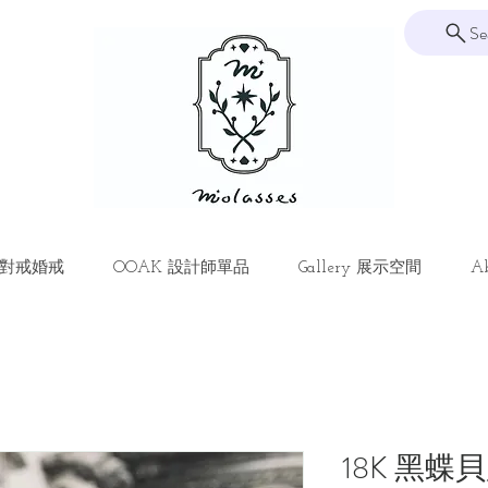
Se
ng 對戒婚戒
OOAK 設計師單品
Gallery 展示空間
Ab
18K 黑蝶