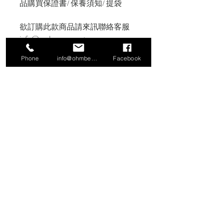
品購買保證書/ 保養須知/ 提袋
欲訂購此款商品請來訊聯絡客服
info@molasses.com.tw
Phone
info@ohmbeads.com.tw
Facebook
信義門市
106 台北市大安區信義路四段380號2
樓（Workler 工作樂）
TEL:
02-27761505
小倉庫特別展覽
106 台北市大安區文昌街140號1樓
香港網路旗艦店