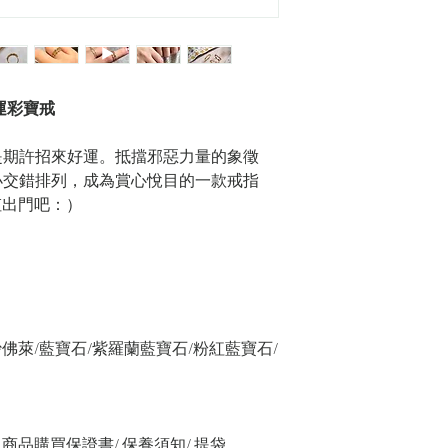
t 幸運彩寶戒
是期許招來好運。抵擋邪惡力量的象徵
，大小交錯排列，成為賞心悅目的一款戒指
虹出門吧：）
沙佛萊/藍寶石/紫羅蘭藍寶石/粉紅藍寶石/
緞帶/ 商品購買保證書/ 保養須知/ 提袋