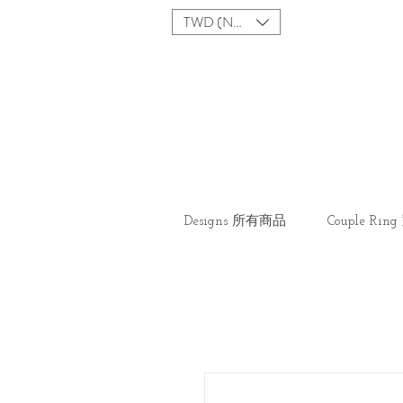
TWD (NT$)
Designs 所有商品
Couple Ri