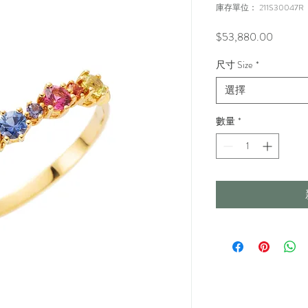
庫存單位： 211S30047R
價
$53,880.00
格
尺寸 Size
*
選擇
數量
*