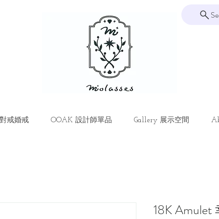
Se
ng 對戒婚戒
OOAK 設計師單品
Gallery 展示空間
Ab
18K Amul