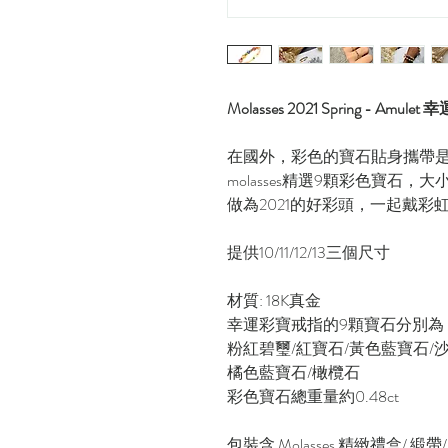
Molasses 2021 Spring - Amule
在國外，彩色的寶石貼身攜帶
molasses精選9顆彩色寶石
做為2021的好彩頭，一起戴彩
提供10/11/12/13三個尺寸
材質: 18K真金
幸運彩寶戒指的9顆寶石分別為
粉紅碧璽/紅寶石/黃色藍寶石/
橘色藍寶石/橄欖石
彩色寶石總重量約0.48ct
包裝含 Molasses 精緻禮盒/ 