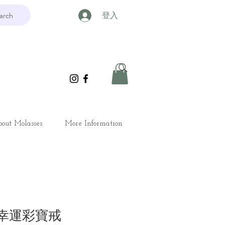
arch
登入
out Molasses
More Information
et 幸運彩寶戒