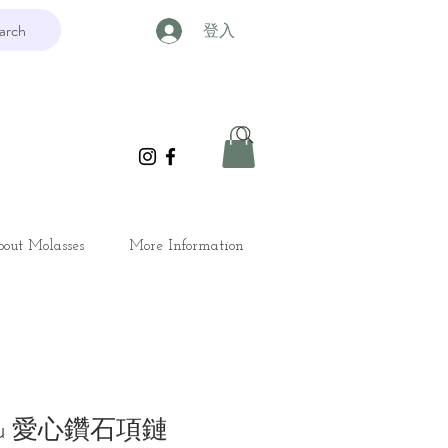
arch
登入
out Molasses
More Information
 You 愛心鑽石項鏈