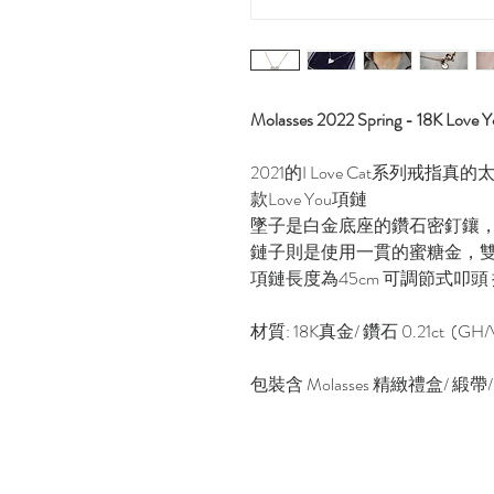
Molasses 2022 Spring - 18K 
2021的I Love Cat系列
款Love You項鏈
墜子是白金底座的鑽石密釘鑲
鏈子則是使用一貫的蜜糖金，
項鏈長度為45cm 可調節式叩頭
材質: 18K真金/ 鑽石 0.21ct (GH/
包裝含 Molasses 精緻禮盒/ 