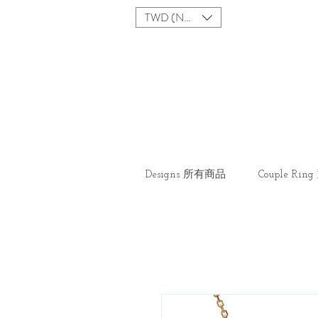
TWD (NT$)
Designs 所有商品
Couple Ri