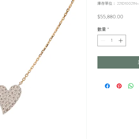
庫存單位： 221D10021N-
價
$55,880.00
格
數量
*