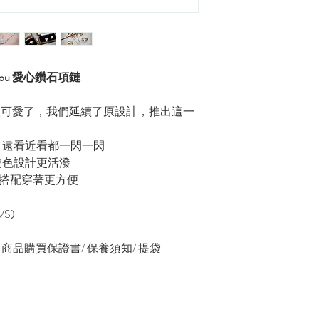
Love You 愛心鑽石項鏈
戒指真的太可愛了，我們延續了原設計，推出這一
，遠看近看都一閃一閃
雙色設計更活潑
 搭配穿著更方便
VS)
緞帶/ 商品購買保證書/ 保養須知/ 提袋