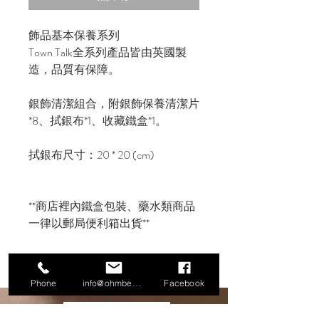
飾品基本保養系列
Town Talk全系列產品皆由英國製
造，品質有保障。
銀飾清潔組合，附銀飾保養清潔片
*8、拭銀布*1、收藏鐵盒*1。
拭銀布尺寸：20 * 20 (cm)
**商店裡內鐵盒包裝、藥水類商品
一律以郵局便利箱出貨**
Phone
info@ohmbeads.com.tw
Facebook