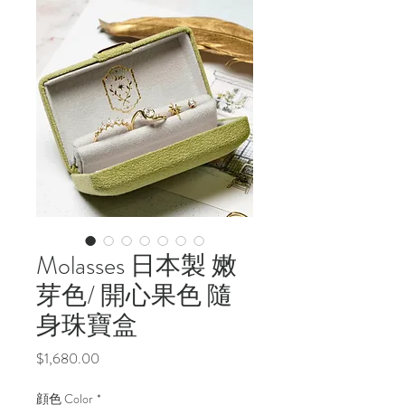
Molasses 日本製 嫩
芽色/ 開心果色 隨
身珠寶盒
價
$1,680.00
格
顔色 Color
*