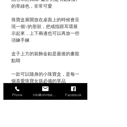
的草綠色，非常可愛
珠寶盒展開放在桌面上的時候會呈
現一個V的形狀，把戒指跟耳環展
示起來，上下兩邊也可以再放一些
項鍊手鍊
盒子上方的裝飾金釦是最後的畫龍
點睛
一款可以隨身的小珠寶盒，是每一
個喜愛珠寶女孩必備的單品
尺寸: 8.5*5.5*3.5
Phone
info@ohmbeads.com.tw
Facebook
包裝含珠寶盒外盒（緞帶包裝），
如需要提袋請另外告知