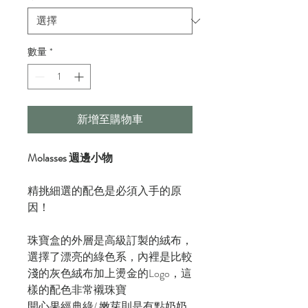
數量
*
新增至購物車
Molasses 週邊小物
精挑細選的配色是必須入手的原
因！
珠寶盒的外層是高級訂製的絨布，
選擇了漂亮的綠色系，內裡是比較
淺的灰色絨布加上燙金的Logo，這
樣的配色非常襯珠寶
開心果經典綠/ 嫩芽則是有點奶奶