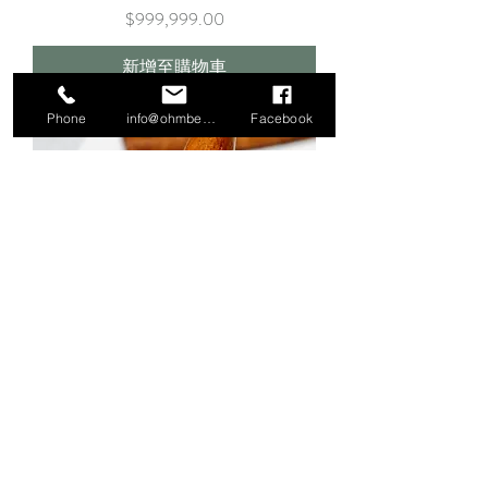
價格
$999,999.00
新增至購物車
Phone
info@ohmbeads.com.tw
Facebook
18K 白蝶貝桂冠戒指
價格
$51,880.00