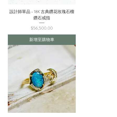
設計師單品 - 18K 古典鑽花玫瑰石榴
鑽石戒指
價格
$56,500.00
新增至購物車