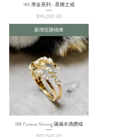
18K 厚金系列 - 星權之戒
價格
$95,000.00
新增至購物車
18K Forever Shining 滿滿水滴鑽戒
價格
$113,500.00