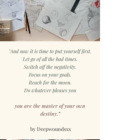
"And now it is time to put yourself first.
Let go of all the bad times.
Switch off the negativity.
Focus on your goals.
Reach for the moon.
Do whatever pleases you
you are the master of your own
destiny.
"
by Deepwoundsxx