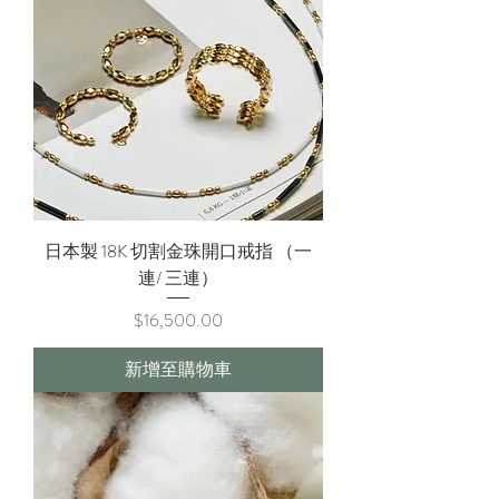
日本製 18K 切割金珠開口戒指 （一
連/ 三連）
價格
$16,500.00
新增至購物車