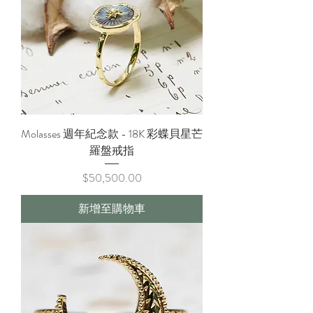
Molasses 週年紀念款 - 18K 彩蝶貝星芒
羅盤戒指
價格
$50,500.00
新增至購物車