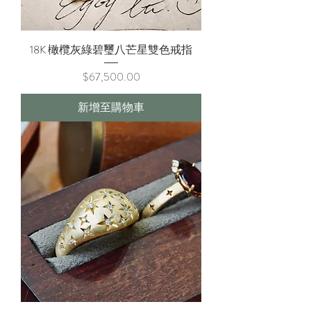
18K 橄欖灰綠碧璽八芒星雙色戒指
價格
$67,500.00
新增至購物車