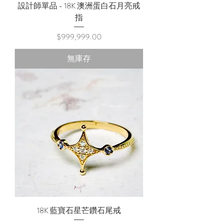
設計師單品 - 18K 澳洲蛋白石月亮戒
指
價格
$999,999.00
無庫存
18K 藍寶石星芒鑽石尾戒