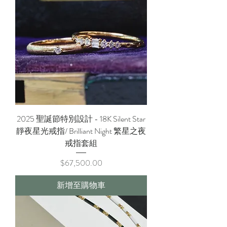
2025 聖誕節特別設計 - 18K Silent Star
靜夜星光戒指/ Brilliant Night 繁星之夜
戒指套組
價格
$67,500.00
新增至購物車