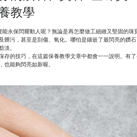
養教學
寶能永保閃耀動人呢？無論是再怎麼做工細緻又堅固的珠
及髒污，甚至是刮傷、氧化。哪怕是鑲嵌了最閃亮的鑽石
黯淡。
保存的技巧，在這篇保養教學文章中都會一一說明。有了
，也能夠閃亮如新喔。