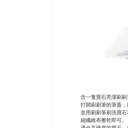
含一隻寶石亮潔刷刷
打開刷刷筆的筆蓋，
並用刷刷筆刷洗寶石
細纖維布擦乾即可。