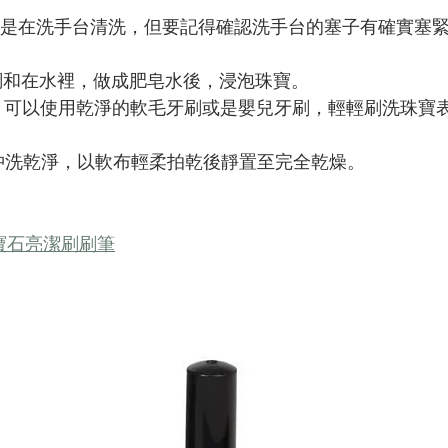
盆，或是在洗手台清洗，但要記得確認洗手台的塞子有確實塞
劑調和在水裡，做成肥皂水後，浸泡珠寶。
嚴重，可以使用乾淨的軟毛牙刷或是嬰兒牙刷，輕輕刷洗珠寶
寶沖洗乾淨，以軟布輕柔拍乾後靜置至完全乾燥。
nd / 寶石亮潔刷刷筆