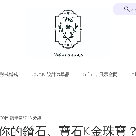
Se
ng 對戒婚戒
OOAK 設計師單品
Gallery 展示空間
Ab
月20日
讀畢需時 13 分鐘
你的鑽石、寶石K金珠寶