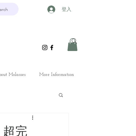
arch
登入
out Molasses
More Information
？超完