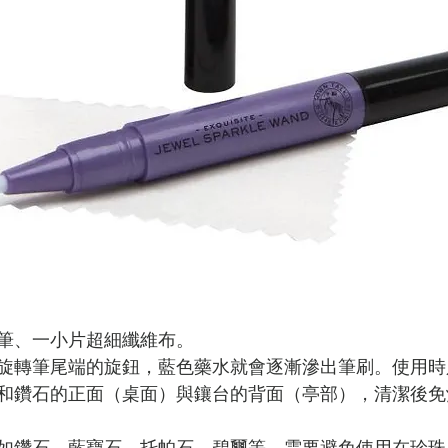
筆、一小片超細纖維布。
旋轉筆尾端的旋鈕，藍色藥水就會逐漸滲出筆刷。使用時
和鑽石的正面（桌面）與鑲台的背面（亭部），清潔後免