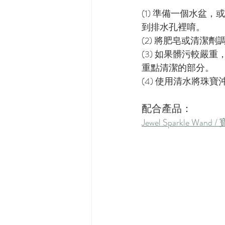
(1) 準備一個水
到排水孔裡唷。
(2) 將肥皂或清潔
(3) 如果髒污較
重點清潔的部分。
(4) 使用清水將珠
配合產品：
Jewel Sparkle Wa