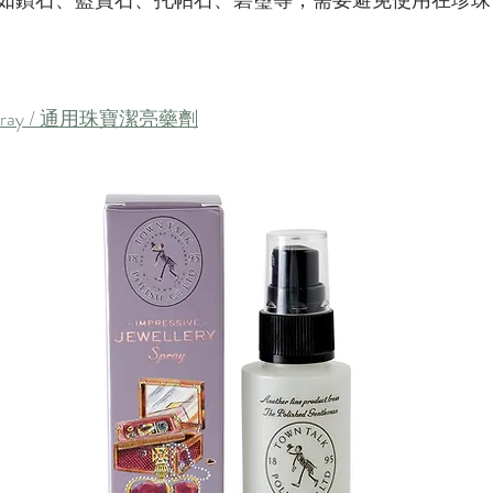
如鑽石、藍寶石、托帕石、碧璽等，需要避免使用在珍珠
ery Spray / 通用珠寶潔亮藥劑