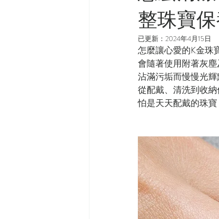
整珠寶保
已更新：
2024年4月15日
怎麼讓心愛的K金珠
會隨著使用附著灰塵
沾滿污垢而慢慢光輝
從配戴、清洗到收納
怕是天天配戴的珠寶